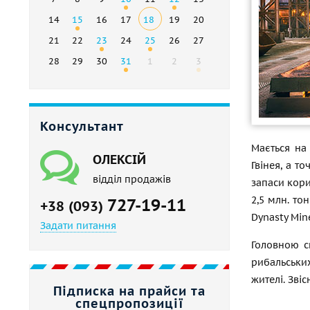
14
15
16
17
18
19
20
21
22
23
24
25
26
27
28
29
30
31
1
2
3
Консультант
Мається на
ОЛЕКСІЙ
Гвінея, а т
відділ продажів
запаси кори
2,5 млн. то
727-19-11
+38 (093)
Dynasty Mine
Задати питання
Головною с
рибальських
жителі. Зві
Підписка на прайси та
спецпропозиції