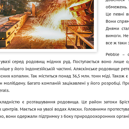
обмежень. 
Це певні в
Вони спрям
Днями ста
вимоги. Не
все ж таки 
Pebble – 
 увазі серед родовищ мідних руд. Поступається воно лише 
очніше у його індонезійській частині. Аляскінське родовище р
сних копалин. Так міститься понад 36,5 млн. тонн міді. Також є
нн молібдену. Багато компаній зацікавлені у його розробці. П
rals.
кладністю є розташування родовища. Це район затоки Брісто
 центрів. Мається на увазі водах Аляски. Головними протестув
сно, вони одержали підтримку з боку природоохоронних органі