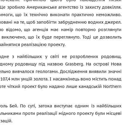
Це зробило Американське агентство із захисту довкілля.
имоги, що їх технічно виконати практично неможливо.
овані на те, щоб запобігти забрудненню водних джерел.
ло відомо, що агенція має намір повторно розглянути
 виключено, що їх буде переглянуто. Тоді це дозволить
зайнятися реалізацією проекту.
одне з найбільших у світі не розроблених родовищ.
одному родовищу під назвою Grasberg. На острові Нова
етельно вивчалося геологами. Дослідження виявили значні
 107,4 млн унцій золота. І насамкінець воно містить понад
роте чіткий проект було надано лише канадській Northern
ль Бей. По суті, затока виступає одним із найбільших
альниками проти реалізації мідного проекту були місцеві
зацій.