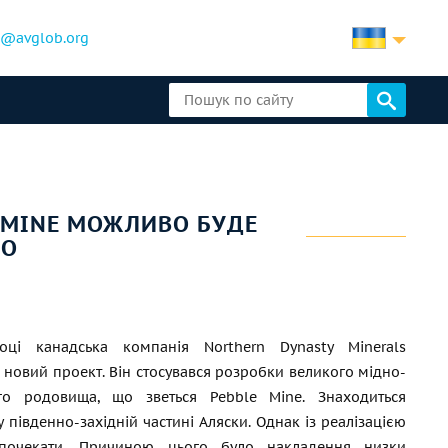
b@avglob.org
 MINE МОЖЛИВО БУДЕ
НО
ці канадська компанія Northern Dynasty Minerals
 новий проект. Він стосувався розробки великого мідно-
го родовища, що зветься Pebble Mine. Знаходиться
 південно-західній частині Аляски. Однак із реалізацією
почекати. Причиною цього було накладення низки