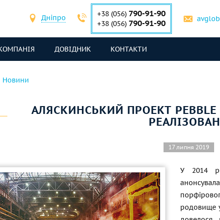
790-91-90
+38 (056)
Дніпро
avglo
790-91-90
+38 (056)
КОМПАНІЯ
ДОВІДНИК
КОНТАКТИ
Новини
АЛЯСКИНСЬКИЙ ПРОЕКТ PEBBLE
РЕАЛІЗОВА
17 липня 2019
У 2014 ро
анонсувала
порфірово
родовище у
довелося 